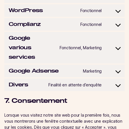
wistia
to
WordPress
service
Fonctionnel
Consent
google-
to
analytics
Complianz
service
Fonctionnel
Consent
wordpress
to
Google
service
complianz
various
Fonctionnel, Marketing
Consent
to
services
service
google-
Google Adsense
Marketing
various-
Consent
services
to
Divers
service
Finalité en attente d’enquête
Consent
google-
to
adsense
service
7. Consentement
divers
Lorsque vous visitez notre site web pour la première fois, nous
vous montrerons une fenêtre contextuelle avec une explication
sur les cookies. Dès que vous cliquez sur « Accepter », vous