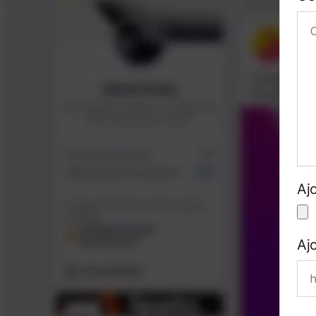
Aj
Aj