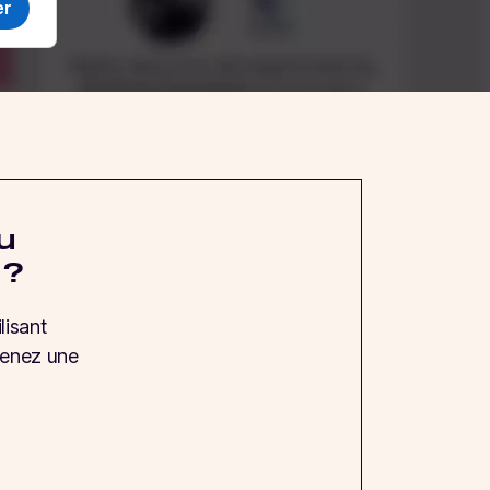
u
 ?
lisant
tenez une